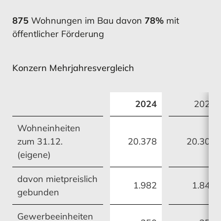
Konzern-Gewinn- und
Umsatz
Konzern-Gewinn- und
Umsatz
Verlustrechnung
Verlustrechnung
875
Wohnungen im Bau davon
78
%
mit
öffentlicher Förderung
MEHR ERFAHREN
MEHR ERFAHREN
MEHR ERFAHREN
MEHR ERFAHREN
Konzern Mehrjahresvergleich
2024
2023
Konzernkapital­flussrechnung
Investitionen
Konzernkapital­flussrechnung
Investitionen
Wohneinheiten
zum 31.12.
20.378
20.302
(eigene)
MEHR ERFAHREN
MEHR ERFAHREN
MEHR ERFAHREN
MEHR ERFAHREN
davon mietpreislich
1.982
1.847
gebunden
Gewerbeeinheiten
Entwicklung des
Vermögens- und Ertragslage
Entwicklung des