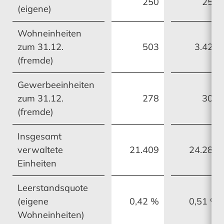
Vermögens- und Ertragslage
250
253
(eigene)
Konzernanlagevermögens
Konzernanlagevermögens
Wohneinheiten
zum 31.12.
503
3.424
(fremde)
MEHR ERFAHREN
MEHR ERFAHREN
MEHR ERFAHREN
MEHR ERFAHREN
Gewerbeeinheiten
zum 31.12.
278
307
Konzernanhang
Finanzierung
Konzernanhang
Mitarbeiter
(fremde)
Insgesamt
verwaltete
21.409
24.286
Einheiten
MEHR ERFAHREN
MEHR ERFAHREN
MEHR ERFAHREN
MEHR ERFAHREN
Leerstandsquote
(eigene
0,42 %
0,51 %
Wohneinheiten)
Bestätigungsvermerk
Mitarbeiter
Bestätigungsvermerk
Risikomanagement