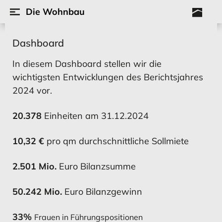
Die Wohnbau
KONZERN-JAHRESABSCHLUSS
KONZERN-JAHRESABSCHLUSS
KONZERNLAGEBERICHT FÜR
KONZERNLAGEBERICHT FÜR
Dashboard
2024
2024
2024
2024
HOME
In diesem Dashboard stellen wir die
wichtigsten Entwicklungen des Berichtsjahres
Vorwort der Geschäftsleitung
2024 vor.
Aktuelle Kennzahlen im Überblick
Konzern Bilanz
Wirtschaftliches Umfeld und
Konzern-Bilanz
Wirtschaftliches Umfeld und
20.378
Einheiten am 31.12.2024
Informationen zum Geschäftsjahr
Geschäftsverlauf
Geschäftsverlauf
Konzernlagebericht und Jahresabschluss
10,32 €
pro qm durchschnittliche Sollmiete
Stiftung Wohnhilfe
2.501 Mio.
Euro Bilanzsumme
MEHR ERFAHREN
MEHR ERFAHREN
MEHR ERFAHREN
MEHR ERFAHREN
Standorte
50.242 Mio.
Euro Bilanzgewinn
Übersicht aller Geschäftsberichte
33%
Frauen in
Führungspositionen
Impressum