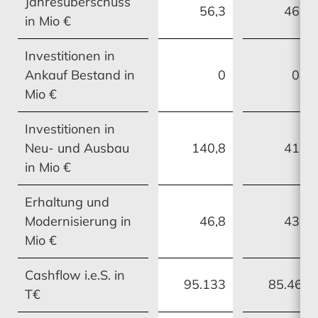
Jahresüberschuss
56,3
46,7
in Mio €
Investitionen in
Ankauf Bestand in
0
0,0
Mio €
Investitionen in
Neu- und Ausbau
140,8
41,8
in Mio €
Erhaltung und
Modernisierung in
46,8
43,0
Mio €
Cashflow i.e.S. in
95.133
85.467
T€