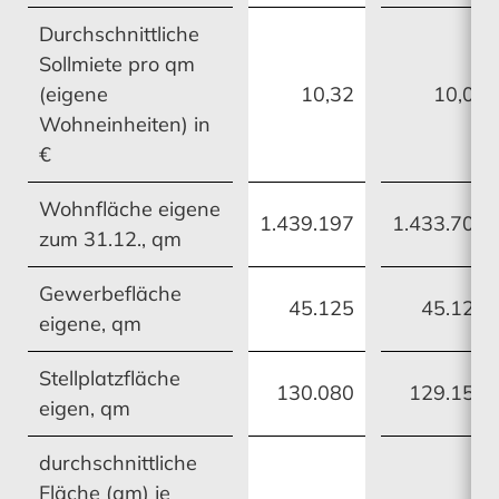
Durchschnittliche
Sollmiete pro qm
(eigene
10,32
10,07
Wohneinheiten) in
MEHR ERFAHREN
MEHR ERFAHREN
MEHR ERFAHREN
MEHR ERFAHREN
€
Wohnfläche eigene
1.439.197
1.433.704
Risikomanagement
zum 31.12., qm
Chancen
Gewerbefläche
45.125
45.129
eigene, qm
Stellplatzfläche
MEHR ERFAHREN
MEHR ERFAHREN
130.080
129.152
eigen, qm
durchschnittliche
Chancen
Ausblick
Fläche (qm) je