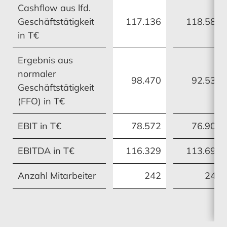
Cashflow aus lfd.
Geschäftstätigkeit
117.136
118.581
in T€
Ergebnis aus
normaler
98.470
92.539
Geschäftstätigkeit
(FFO) in T€
EBIT in T€
78.572
76.907
EBITDA in T€
116.329
113.696
Anzahl Mitarbeiter
242
249