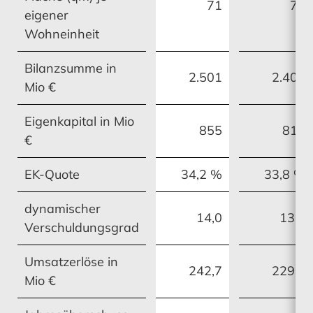
71
71
eigener
Wohneinheit
Bilanzsumme in
2.501
2.402
MEHR ERFAHREN
Mio €
MEHR ERFAHREN
Eigenkapital in Mio
855
813
€
Ausblick
EK-Quote
34,2 %
33,8 %
dynamischer
14,0
13,2
Verschuldungsgrad
MEHR ERFAHREN
Umsatzerlöse in
242,7
229,2
Mio €