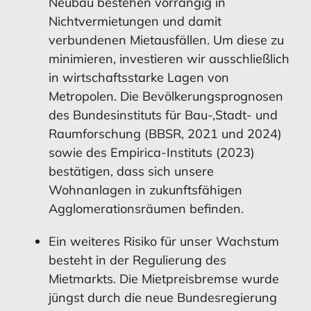
Neubau bestehen vorrangig in
Nichtvermietungen und damit
verbundenen Mietausfällen. Um diese zu
minimieren, investieren wir ausschließlich
in wirtschaftsstarke Lagen von
MEHR ERFAHREN
MEHR ERFAHREN
MEHR ERFAHREN
MEHR ERFAHREN
Metropolen. Die Bevölkerungsprognosen
des Bundesinstituts für Bau-,Stadt- und
Raumforschung (BBSR, 2021 und 2024)
Risikomanagement
Chancen
sowie des Empirica-Instituts (2023)
bestätigen, dass sich unsere
Wohnanlagen in zukunftsfähigen
Agglomerationsräumen befinden.
Ein weiteres Risiko für unser Wachstum
MEHR ERFAHREN
MEHR ERFAHREN
besteht in der Regulierung des
Mietmarkts. Die Mietpreisbremse wurde
jüngst durch die neue Bundesregierung
Chancen
Ausblick