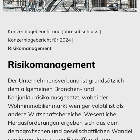
Konzern-Gewinn- und
Umsatz
Konzern-Gewinn- und
Umsatz
Wirtschaftliches Umfeld und Geschäftsverlauf
Verlustrechnung
Verlustrechnung
Umsatz
Konzernlagebericht und Jahresabschluss
Investitionen
|
Konzernlagebericht für 2024
|
MEHR ERFAHREN
MEHR ERFAHREN
MEHR ERFAHREN
MEHR ERFAHREN
Vermögens- und Ertragslage
Risikomanagement
Finanzierung
Risikomanagement
Konzernkapital­flussrechnung
Investitionen
Konzernkapital­flussrechnung
Investitionen
Mitarbeiter
Der Unternehmensverbund ist grundsätzlich
dem allgemeinen Branchen- und
Risikomanagement
Konjunkturrisiko ausgesetzt, wobei der
Chancen
Wohnimmobilienmarkt weniger volatil ist als
MEHR ERFAHREN
MEHR ERFAHREN
MEHR ERFAHREN
MEHR ERFAHREN
andere Wirtschaftsbereiche. Wesentliche
Ausblick
Herausforderungen ergeben sich aus dem
demografischen und gesellschaftlichen Wandel
Jahresabschluss
Entwicklung des
Vermögens- und Ertragslage
Entwicklung des
sowie regulatorischen Eingriffen, deren