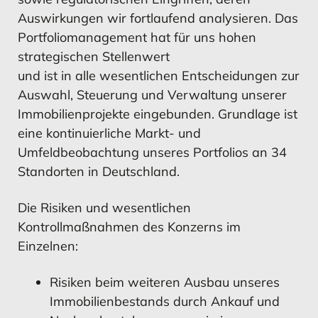
Vermögens- und Ertragslage
Stiftung Wohnhilfe
Auswirkungen wir fortlaufend analysieren. Das
Konzernanlagevermögens
Konzernanlagevermögens
Portfoliomanagement hat für uns hohen
Standorte
strategischen Stellenwert
Übersicht aller Geschäftsberichte
und ist in alle wesentlichen Entscheidungen zur
MEHR ERFAHREN
MEHR ERFAHREN
MEHR ERFAHREN
Auswahl, Steuerung und Verwaltung unserer
MEHR ERFAHREN
Impressum
Immobilienprojekte eingebunden. Grundlage ist
eine kontinuierliche Markt- und
Umfeldbeobachtung unseres Portfolios an 34
Konzernanhang
Finanzierung
Konzernanhang
Mitarbeiter
Standorten in Deutschland.
Die Risiken und wesentlichen
Kontrollmaßnahmen des Konzerns im
Einzelnen:
MEHR ERFAHREN
MEHR ERFAHREN
MEHR ERFAHREN
MEHR ERFAHREN
Risiken beim weiteren Ausbau unseres
Immobilienbestands durch Ankauf und
Bestätigungsvermerk
Mitarbeiter
Bestätigungsvermerk
Risikomanagement