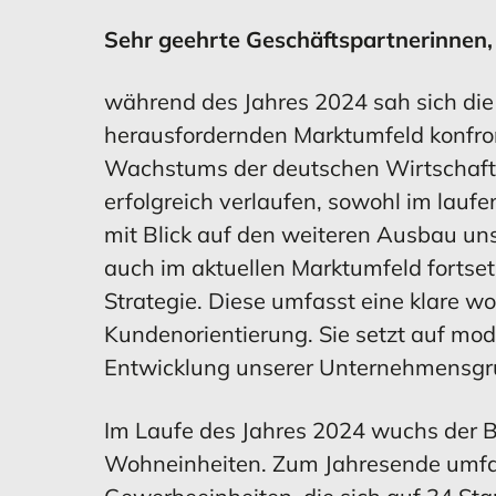
Standorte
Sehr geehrte Geschäftspartnerinnen,
Konzern-Gewinn- und
Investitionen
Konzern-Gewinn- und
Investitionen
Übersicht aller Geschäftsberichte
Verlustrechnung
Verlustrechnung
während des Jahres 2024 sah sich die
Impressum
herausfordernden Marktumfeld konfront
Wachstums der deutschen Wirtschaft
erfolgreich verlaufen, sowohl im lauf
MEHR ERFAHREN
MEHR ERFAHREN
MEHR ERFAHREN
MEHR ERFAHREN
mit Blick auf den weiteren Ausbau uns
auch im aktuellen Marktumfeld fortse
Strategie. Diese umfasst eine klare 
Kundenorientierung. Sie setzt auf mod
Konzernanhang
Mitarbeiter
Entwicklung des
Mitarbeiter
Ris
Ris
Entwicklung unserer Unternehmensgr
Konzernanlagevermögens
Im Laufe des Jahres 2024 wuchs der 
Wohneinheiten. Zum Jahresende umfa