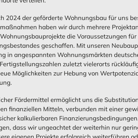
dorte verteilen.
MEHR ERFAHREN
MEHR ERFAHREN
ERFAHREN
ERFAHREN
MEHR ERFAHREN
MEHR ERFAHREN
uch 2024 der geförderte Wohnungsbau für uns b
umaßnahmen haben wir durch mehrere Projektank
 Wohnungsbauprojekte die Voraussetzungen für
ungsbestandes geschaffen. Mit unseren Neubaupr
ung in angespannten Wohnungsmärkten deutscher
tigstellungszahlen zuletzt vielerorts rückläufi
g neue Möglichkeiten zur Hebung von Wertpotenz
ung.
cher Fördermittel ermöglicht uns die Substitutio
en finanziellen Mitteln, verbunden mit einer ge
sicher kalkulierbaren Finanzierungsbedingungen.
gen, dass wir ungeachtet der weiterhin nur gerin
e eigenen Projekte erfolgreich weiterführen od