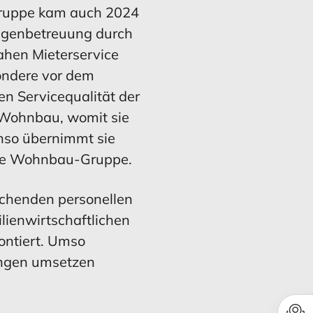
Gruppe kam auch 2024
agenbetreuung durch
ahen Mieterservice
ondere vor dem
n Servicequalität der
 Wohnbau, womit sie
enso übernimmt sie
die Wohnbau-Gruppe.
echenden personellen
lienwirtschaftlichen
ontiert. Umso
lungen umsetzen