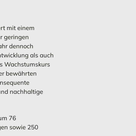
tal­flussrechnung
 und Ertragslage
Entwicklung des
Finanzierung
Konzernanlagevermögens
rt mit einem
r geringen
ahr dennoch
ntwicklung als auch
MEHR ERFAHREN
MEHR ERFAHREN
es
Wachstumskurs
rer bewährten
konsequente
und nachhaltige
gsvermerk
hang
Ausblick
Ausblick
 um 76
gen sowie 250