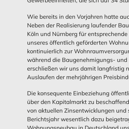
Gewerbeeinheiten, die sich auf 34 Stan
MEHR ERFAHREN
MEHR ERFAHREN
MEHR ERFAHREN
MEHR ERFAHREN
MEHR 
MEHR 
Wie bereits in den Vorjahren hatte a
Neben der Realisierung laufender Ba
Köln und Nürnberg für entsprechende
Bestätigungsvermerk
unseres öffentlich geförderten Wohn
kontinuierlich zur Wohnraumversorg
während die Baugenehmigungs- und Fer
erschließen wir uns damit langfristi
Auslaufen der mehrjährigen Preisbind
MEHR ERFAHREN
Die konsequente Einbeziehung öffentli
über den Kapitalmarkt zu beschaffend
von aktuellen Zinsentwicklungen und 
Berichtsjahr wesentlich dazu beigetra
Wohnungsneubau in Deutschland unser