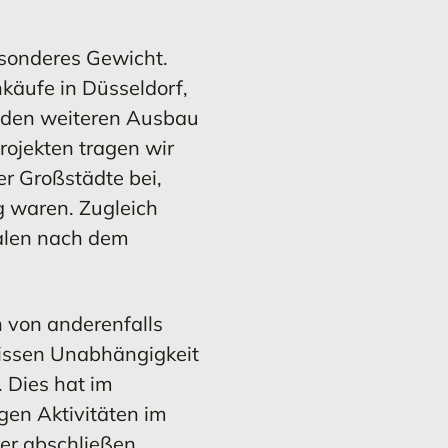
MEHR ERFAHREN
MEHR ERFAHREN
esonderes Gewicht.
äufe in Düsseldorf,
 den weiteren Ausbau
ojekten tragen wir
 Großstädte bei,
g waren. Zugleich
ialen nach dem
n von anderenfalls
wissen Unabhängigkeit
 Dies hat im
gen Aktivitäten im
er abschließen