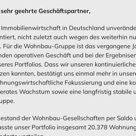
 sehr geehrte Geschäftspartner,
Konzernkapital­
Vermögens- und
Konzernkapi
Vermögens-
flussrechnung
Ertragslage
 Immobilienwirtschaft in Deutschland unverände
iert, nicht zuletzt auch wegen des weiterhin nu
. Für die Wohnbau-Gruppe ist das vergangene J
enden operativen Geschäft und bei der Ergebnise
MEHR ERFAHREN
MEHR ERFAHREN
MEHR ERFAHREN
MEHR ERFAHREN
eres Portfolios. Dass wir unseren
kontinuierlich
tzen konnten, bestätigt uns einmal mehr in unse
wohnungswirtschaftliche Fokussierung und eine 
erates Wachstum sowie eine langfristig stabile 
ikomanagement
ikomanagement
Bestätigun
Chancen
Konzernan
Chancen
uppe.
Bestand der Wohnbau-Gesellschaften per Saldo
sste unser Portfolio insgesamt 20.378 Wohnun