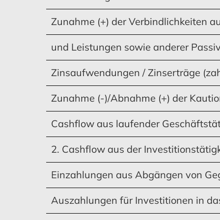
MEHR ERFAHREN
MEHR ERFAHREN
MEHR ERFAHREN
MEHR ERFAHREN
MEHR 
MEHR 
Zunahme (+) der Verbindlichkeiten a
und Leistungen sowie anderer Passi
Bestätigungsvermerk
Zinsaufwendungen / Zinserträge (za
Zunahme (-)/Abnahme (+) der Kauti
Cashflow aus laufender Geschäftstät
2. Cashflow aus der Investitionstätigk
MEHR ERFAHREN
Einzahlungen aus Abgängen von Ge
Auszahlungen für Investitionen in 