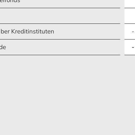
ber Kreditinstituten
-
ode
-