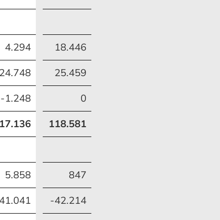
MEHR ERFAHREN
MEHR ERFAHREN
4.294
18.446
24.748
25.459
-1.248
0
17.136
118.581
5.858
847
41.041
-42.214