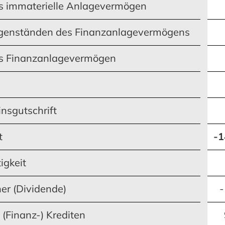
as immaterielle Anlagevermögen
genständen des Finanzanlagevermögens
das Finanzanlagevermögen
nsgutschrift
t
-1
igkeit
r (Dividende)
-
(Finanz-) Krediten