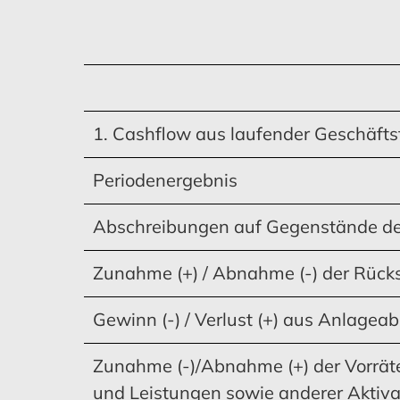
Standorte
Konzern-Gewinn- und
Investitionen
Konzern-Gewinn- und
Investitionen
Übersicht aller Geschäftsberichte
Verlustrechnung
Verlustrechnung
Impressum
1. Cashflow aus laufender Geschäftst
Periodenergebnis
MEHR ERFAHREN
MEHR ERFAHREN
MEHR ERFAHREN
MEHR ERFAHREN
Abschreibungen auf Gegenstände d
Zunahme (+) / Abnahme (-) der Rück
Konzernanhang
Mitarbeiter
Entwicklung des
Mitarbeiter
Ris
Ris
Gewinn (-) / Verlust (+) aus Anlagea
Konzernanlagevermögens
Zunahme (-)/Abnahme (+) der Vorräte
und Leistungen sowie anderer Aktiv