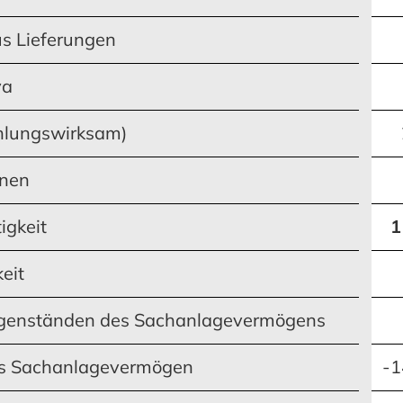
MEHR ERFAHREN
MEHR ERFAHREN
ERFAHREN
ERFAHREN
MEHR ERFAHREN
MEHR ERFAHREN
us Lieferungen
va
hlungswirksam)
onen
igkeit
1
eit
genständen des Sachanlagevermögens
das Sachanlagevermögen
-1