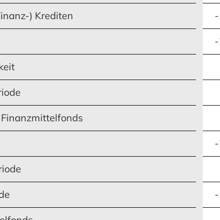
inanz-) Krediten
-
-
keit
riode
Finanzmittelfonds
-
riode
ode
-
elfonds