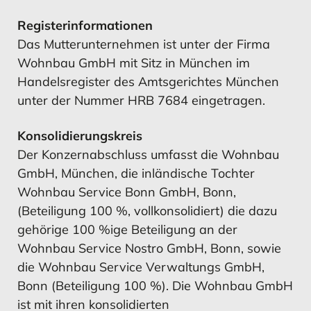
Registerinformationen
Das Mutterunternehmen ist unter der Firma
Wohnbau GmbH mit Sitz in München im
Handelsregister des Amtsgerichtes München
MEHR ERFAHREN
MEHR ERFAHREN
MEHR ERFAHREN
MEHR ERFAHREN
unter der Nummer HRB 7684 eingetragen.
Konsolidierungskreis
Risikomanagement
Chancen
Der Konzernabschluss umfasst die Wohnbau
GmbH, München, die inländische Tochter
Wohnbau Service Bonn GmbH, Bonn,
(Beteiligung 100 %, vollkonsolidiert) die dazu
gehörige 100 %ige Beteiligung an der
MEHR ERFAHREN
MEHR ERFAHREN
Wohnbau Service Nostro GmbH, Bonn, sowie
die Wohnbau Service Verwaltungs GmbH,
Bonn (Beteiligung 100 %). Die Wohnbau GmbH
Chancen
Ausblick
ist mit ihren konsolidierten