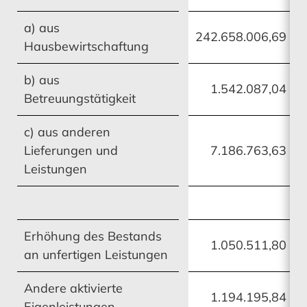
Vermögens- und Ertragslage
Impressum
Konzernanlagevermögens
Konzernanlagevermögens
a) aus
242.658.006,69
Hausbewirtschaftung
b) aus
1.542.087,04
MEHR ERFAHREN
MEHR ERFAHREN
MEHR ERFAHREN
MEHR ERFAHREN
Betreuungstätigkeit
c) aus anderen
Konzernanhang
Finanzierung
Konzernanhang
Lieferungen und
Mitarbeiter
7.186.763,63
Leistungen
Erhöhung des Bestands
MEHR ERFAHREN
MEHR ERFAHREN
MEHR ERFAHREN
MEHR ERFAHREN
1.050.511,80
an unfertigen Leistungen
Andere aktivierte
1.194.195,84
Bestätigungsvermerk
Mitarbeiter
Bestätigungsvermerk
Risikomanagement
Eigenleistungen