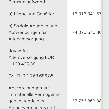
Personalaufwand
a) Löhne und Gehälter
-16.316.341,57
b) Soziale Abgaben und
MEHR ERFAHREN
MEHR ERFAHREN
Aufwendungen für
-4.020.640,30
Altersversorgung
davon für
Ausblick
Altersversorgung EUR
1.139.435,38
(Vj. EUR 1.268.686,85)
MEHR ERFAHREN
Abschreibungen auf
immaterielle Vermögens-
gegenstände des
-37.756.869,38
Anlagevermögens und