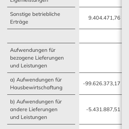
Sonstige betriebliche
9.404.471,76
Erträge
MEHR ERFAHREN
MEHR ERFAHREN
MEHR ERFAHREN
MEHR ERFAHREN
Aufwendungen für
bezogene Lieferungen
Risikomanagement
Chancen
und Leistungen
a) Aufwendungen für
-99.626.373,17
Hausbewirtschaftung
MEHR ERFAHREN
MEHR ERFAHREN
b) Aufwendungen für
andere Lieferungen
-5.431.887,51
und Leistungen
Chancen
Ausblick