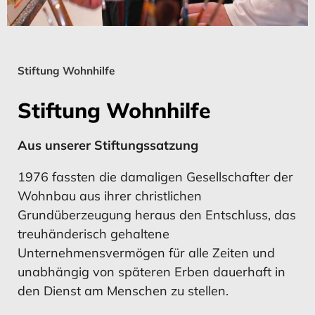
Konzern-Gewinn- und
Umsatz
Konzern-Gewinn- und
Umsatz
Verlustrechnung
Verlustrechnung
Stiftung Wohnhilfe
MEHR ERFAHREN
MEHR ERFAHREN
MEHR ERFAHREN
MEHR ERFAHREN
Stiftung Wohnhilfe
Aus unserer Stiftungssatzung
Konzernkapital­flussrechnung
Investitionen
Konzernkapital­flussrechnung
Investitionen
1976 fassten die damaligen Gesellschafter der
Wohnbau aus ihrer christlichen
Grundüberzeugung heraus den Entschluss, das
treuhänderisch gehaltene
MEHR ERFAHREN
MEHR ERFAHREN
MEHR ERFAHREN
Unternehmensvermögen für alle Zeiten und
MEHR ERFAHREN
unabhängig von späteren Erben dauerhaft in
den Dienst am Menschen zu stellen.
Entwicklung des
Vermögens- und Ertragslage
Entwicklung des