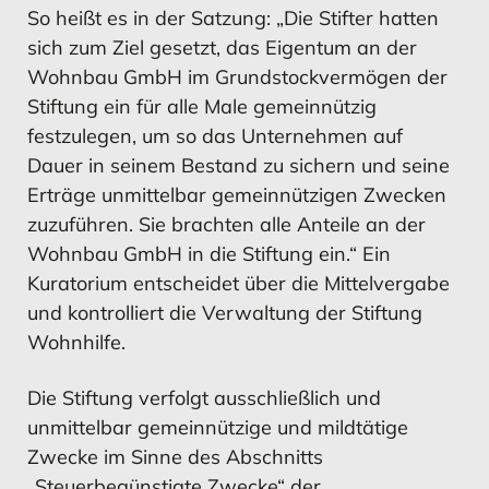
Vermögens- und Ertragslage
So heißt es in der Satzung: „Die Stifter hatten
Konzernanlagevermögens
Konzernanlagevermögens
sich zum Ziel gesetzt, das Eigentum an der
Wohnbau GmbH im Grundstockvermögen der
Stiftung ein für alle Male gemeinnützig
festzulegen, um so das Unternehmen auf
MEHR ERFAHREN
MEHR ERFAHREN
MEHR ERFAHREN
MEHR ERFAHREN
Dauer in seinem Bestand zu sichern und seine
Erträge unmittelbar gemeinnützigen Zwecken
zuzuführen. Sie brachten alle Anteile an der
Konzernanhang
Finanzierung
Konzernanhang
Mitarbeiter
Wohnbau GmbH in die Stiftung ein.“ Ein
Kuratorium entscheidet über die Mittelvergabe
und kontrolliert die Verwaltung der Stiftung
Wohnhilfe.
MEHR ERFAHREN
MEHR ERFAHREN
MEHR ERFAHREN
MEHR ERFAHREN
Die Stiftung verfolgt ausschließlich und
unmittelbar gemeinnützige und mildtätige
Zwecke im Sinne des Abschnitts
Bestätigungsvermerk
Mitarbeiter
Bestätigungsvermerk
Risikomanagement
„Steuerbegünstigte Zwecke“ der