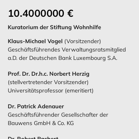
12.5666666
€
Kuratorium der Stiftung Wohnhilfe
MEHR ERFAHREN
MEHR ERFAHREN
Klaus-Michael Vogel
(Vorsitzender)
Geschäftsführendes Verwaltungsratsmitglied
a.D. der Deutschen Bank Luxembourg S.A.
Ausblick
Prof. Dr. Dr.h.c. Norbert Herzig
(stellvertretender Vorsitzender)
Universitätsprofessor (emeritiert)
Dr. Patrick Adenauer
MEHR ERFAHREN
Geschäftsführender Gesellschafter der
Bauwens GmbH & Co. KG
Dr. Robert Bachert