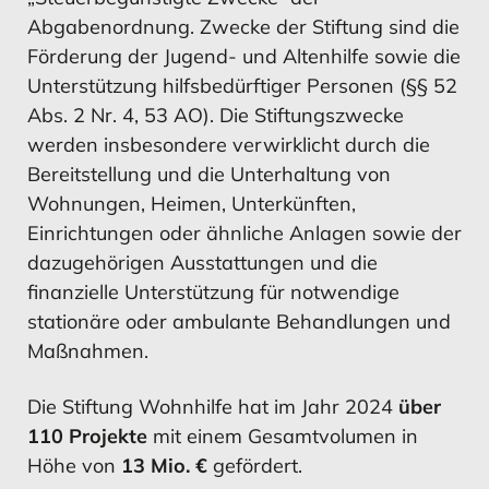
Abgabenordnung. Zwecke der Stiftung sind die
Förderung der Jugend- und Altenhilfe sowie die
Unterstützung hilfsbedürftiger Personen (§§ 52
Abs. 2 Nr. 4, 53 AO). Die Stiftungszwecke
MEHR ERFAHREN
MEHR ERFAHREN
MEHR ERFAHREN
MEHR ERFAHREN
werden insbesondere verwirklicht durch die
Bereitstellung und die Unterhaltung von
Wohnungen, Heimen, Unterkünften,
Einrichtungen oder ähnliche Anlagen sowie der
Risikomanagement
Chancen
dazugehörigen Ausstattungen und die
ﬁnanzielle Unterstützung für notwendige
stationäre oder ambulante Behandlungen und
Maßnahmen.
MEHR ERFAHREN
MEHR ERFAHREN
Die Stiftung Wohnhilfe hat im Jahr 2024
über
110 Projekte
mit einem Gesamtvolumen in
Höhe von
13 Mio. €
gefördert.
Chancen
Ausblick