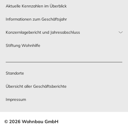
ausgerichtet
Zuschusses
Aktuelle Kennzahlen im Überblick
ist.
unterstützt.
Die
Informationen zum Geschäftsjahr
Stiftung
Wohnhilfe
Konzernlagebericht und Jahresabschluss
hat
Stiftung Wohnhilfe
dieses
Neubauvorhaben
finanziell
unterstützt.
Standorte
Übersicht aller Geschäftsberichte
Impressum
© 2026 Wohnbau GmbH