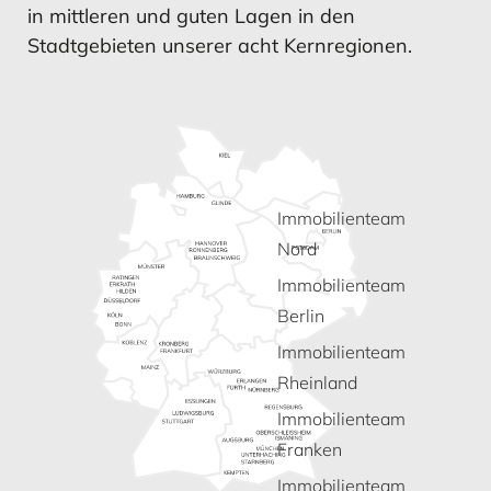
Vermögens- und Ertragslage
in mittleren und guten Lagen in den
Konzernanlagevermögens
Konzernanlagevermögens
Stadtgebieten unserer acht Kernregionen.
MEHR ERFAHREN
MEHR ERFAHREN
MEHR ERFAHREN
MEHR ERFAHREN
Immobilienteam
Konzernanhang
Finanzierung
Konzernanhang
Mitarbeiter
Nord
Immobilienteam
Berlin
Immobilienteam
Rheinland
MEHR ERFAHREN
MEHR ERFAHREN
MEHR ERFAHREN
MEHR ERFAHREN
Immobilienteam
Franken
Bestätigungsvermerk
Mitarbeiter
Bestätigungsvermerk
Risikomanagement
Immobilienteam