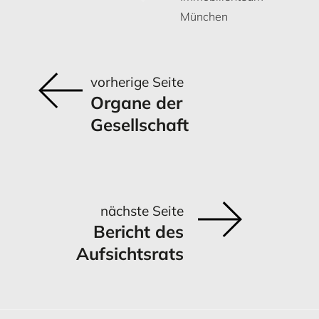
München
vorherige Seite
MEHR ERFAHREN
MEHR ERFAHREN
MEHR ERFAHREN
MEHR ERFAHREN
Organe der
Gesellschaft
Risikomanagement
Chancen
nächste Seite
Bericht des
MEHR ERFAHREN
MEHR ERFAHREN
Aufsichtsrats
Chancen
Ausblick