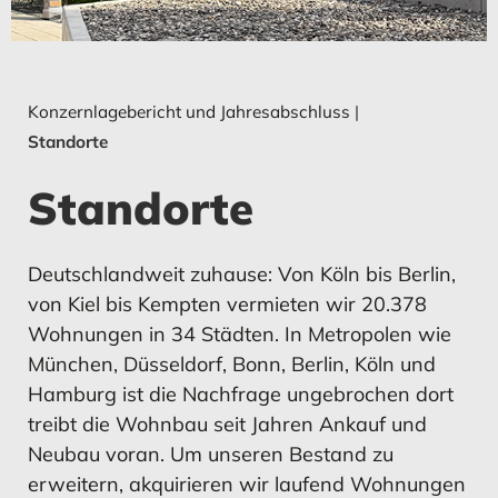
Konzern-Gewinn- und
Umsatz
Konzern-Gewinn- und
Umsatz
Verlustrechnung
Verlustrechnung
Konzernlagebericht und Jahresabschluss
|
Standorte
MEHR ERFAHREN
MEHR ERFAHREN
MEHR ERFAHREN
MEHR ERFAHREN
Standorte
Konzernkapital­flussrechnung
Investitionen
Konzernkapital­flussrechnung
Investitionen
Deutschlandweit zuhause: Von Köln bis Berlin,
von Kiel bis Kempten vermieten wir 20.378
Wohnungen in 34 Städten. In Metropolen wie
München, Düsseldorf, Bonn, Berlin, Köln und
Hamburg ist die Nachfrage ungebrochen dort
MEHR ERFAHREN
MEHR ERFAHREN
MEHR ERFAHREN
MEHR ERFAHREN
treibt die Wohnbau seit Jahren Ankauf und
Neubau voran. Um unseren Bestand zu
erweitern, akquirieren wir laufend Wohnungen
Entwicklung des
Vermögens- und Ertragslage
Entwicklung des