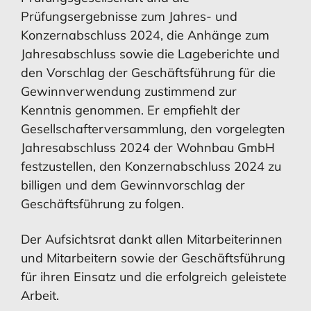
Prüfungsergebnisse zum Jahres- und
Konzernabschluss 2024, die Anhänge zum
Jahresabschluss sowie die Lageberichte und
den Vorschlag der Geschäftsführung für die
MEHR ERFAHREN
MEHR ERFAHREN
MEHR ERFAHREN
MEHR ERFAHREN
Gewinnverwendung zustimmend zur
Kenntnis genommen. Er empfiehlt der
Gesellschafterversammlung, den vorgelegten
Jahresabschluss 2024 der Wohnbau GmbH
Risikomanagement
Chancen
festzustellen, den Konzernabschluss 2024 zu
billigen und dem Gewinnvorschlag der
Geschäftsführung zu folgen.
Der Aufsichtsrat dankt allen Mitarbeiterinnen
MEHR ERFAHREN
MEHR ERFAHREN
und Mitarbeitern sowie der Geschäftsführung
für ihren Einsatz und die erfolgreich geleistete
Arbeit.
Chancen
Ausblick