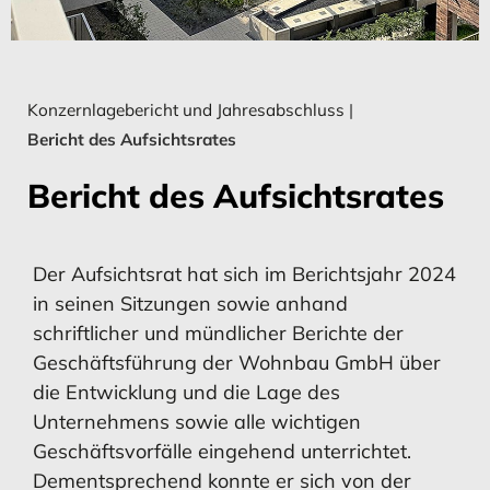
Konzern-Gewinn- und
Umsatz
Konzern-Gewinn- und
Umsatz
Jahresabschluss
Verlustrechnung
Verlustrechnung
Stiftung Wohnhilfe
Standorte
Konzernlagebericht und Jahresabschluss
|
Bericht des Aufsichtsrates
MEHR ERFAHREN
MEHR ERFAHREN
MEHR ERFAHREN
MEHR ERFAHREN
Übersicht aller Geschäftsberichte
Bericht des Aufsichtsrates
Impressum
Konzernkapital­flussrechnung
Investitionen
Konzernkapital­flussrechnung
Investitionen
Der Aufsichtsrat hat sich im Berichtsjahr 2024
in seinen Sitzungen sowie anhand
schriftlicher und mündlicher Berichte der
Geschäftsführung der Wohnbau GmbH über
MEHR ERFAHREN
MEHR ERFAHREN
MEHR ERFAHREN
die Entwicklung und die Lage des
MEHR ERFAHREN
Unternehmens sowie alle wichtigen
Geschäftsvorfälle eingehend unterrichtet.
Dementsprechend konnte er sich von der
Entwicklung des
Vermögens- und Ertragslage
Entwicklung des