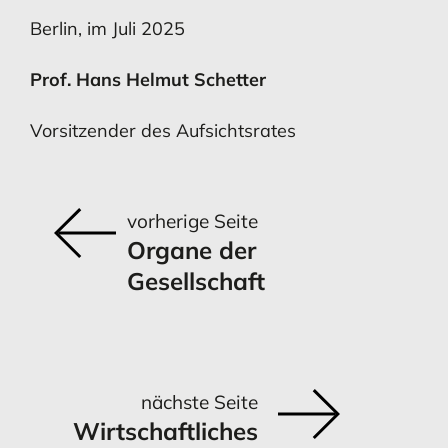
Berlin, im Juli 2025
Prof. Hans Helmut Schetter
MEHR ERFAHREN
MEHR ERFAHREN
Vorsitzender des Aufsichtsrates
Ausblick
vorherige Seite
Organe der
Gesellschaft
MEHR ERFAHREN
nächste Seite
Wirtschaftliches