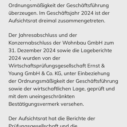
Vermögens- und Ertragslage
Ordnungsmäßigkeit der Geschäftsführung
Konzernanlagevermögens
Konzernanlagevermögens
überzeugen. Im Geschäftsjahr 2024 ist der
Aufsichtsrat dreimal zusammengetreten.
Der Jahresabschluss und der
MEHR ERFAHREN
MEHR ERFAHREN
MEHR ERFAHREN
MEHR ERFAHREN
Konzernabschluss der Wohnbau GmbH zum
31. Dezember 2024 sowie die Lageberichte
2024 wurden von der
Konzernanhang
Finanzierung
Konzernanhang
Mitarbeiter
Wirtschaftsprüfungsgesellschaft Ernst &
Young GmbH & Co. KG, unter Einbeziehung
der Ordnungsmäßigkeit der Geschäftsführung
sowie der wirtschaftlichen Lage, geprüft und
mit dem uneingeschränkten
MEHR ERFAHREN
MEHR ERFAHREN
MEHR ERFAHREN
MEHR ERFAHREN
Bestätigungsvermerk versehen.
Der Aufsichtsrat hat die Berichte der
Bestätigungsvermerk
Mitarbeiter
Bestätigungsvermerk
Risikomanagement
Prüfungsgesellschaft und die